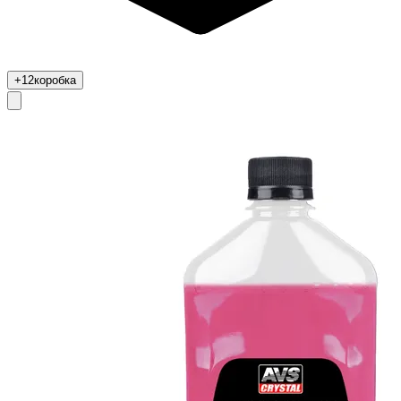
+12
коробка