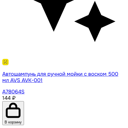
Автошампунь для ручной мойки с воском 500
мл AVS AVK-001
A78064S
144 ₽
В корзину