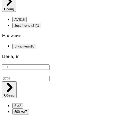
Бренд
AVS
18
Just Trend (JT)
1
Наличие
В наличии
18
Цена, ₽
—
Объем
5 л
2
500 мл
7