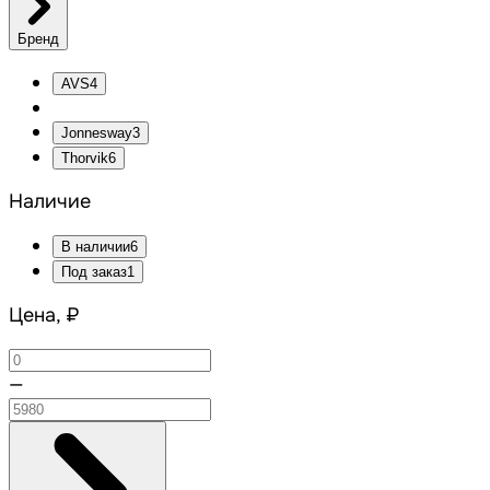
Бренд
AVS
4
Jonnesway
3
Thorvik
6
Наличие
В наличии
6
Под заказ
1
Цена, ₽
—