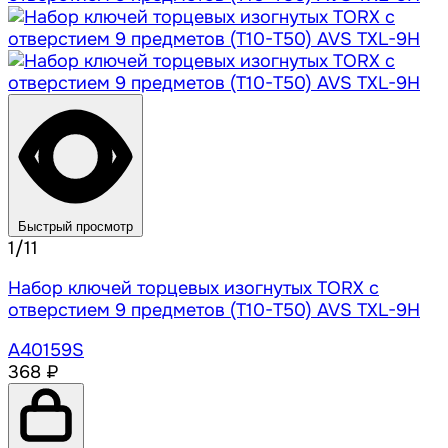
Быстрый просмотр
1/11
Набор ключей торцевых изогнутых TORX с
отверстием 9 предметов (T10-T50) AVS TXL-9H
A40159S
368 ₽