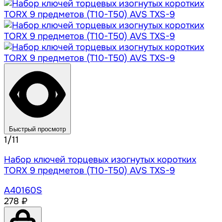
Быстрый просмотр
1/11
Набор ключей торцевых изогнутых коротких
TORX 9 предметов (T10-T50) AVS TXS-9
A40160S
278 ₽