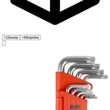
+12
иннер
+60
коробка