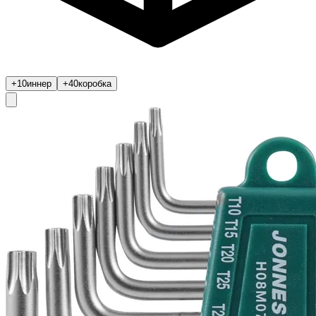
+10
иннер
+40
коробка