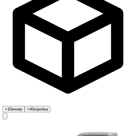
+10
иннер
+40
коробка