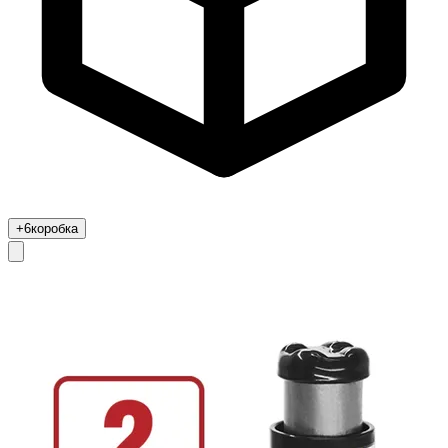
+6
коробка