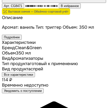
Арт. CG8471
В избранное
Бытовая химия — Объёмно-сортовой учёт
Описание
Аромат: ваниль Тип: триггер Объем: 350 мл
Подробнее
Характеристики
Бренд
Clean&Green
Объем
350 мл
Вид
Ароматизаторы
Тип продукта
готовый к применению
Вид продукта
спрей
Все характеристики
114 ₽
Временно недоступно
Уведомить о поступлении