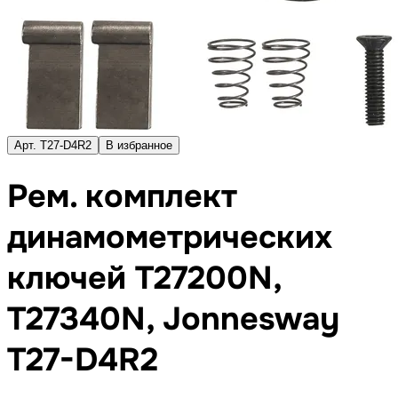
Арт. T27-D4R2
В избранное
Рем. комплект
динамометрических
ключей T27200N,
T27340N, Jonnesway
T27-D4R2