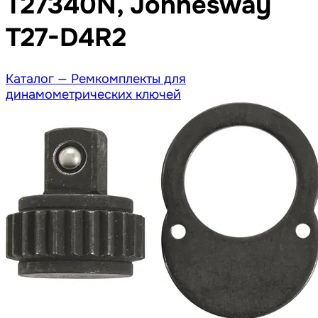
T27340N, Jonnesway
T27-D4R2
Каталог —
Ремкомплекты для
динамометрических ключей