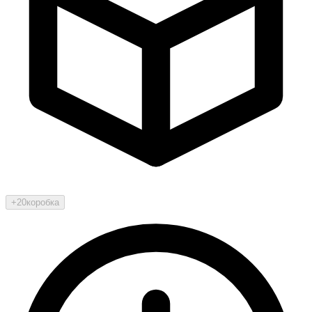
+20
коробка