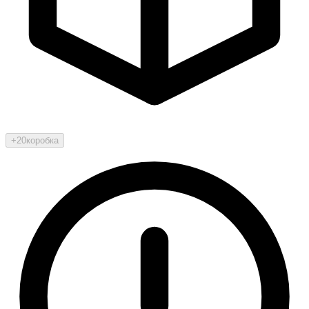
+20
коробка