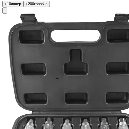
+10
иннер
+200
коробка