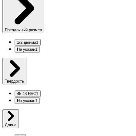
Посадочный размер
1/2 дюйма
1
Не указан
1
Твердость
45-48 HRC
1
Не указан
1
Длина