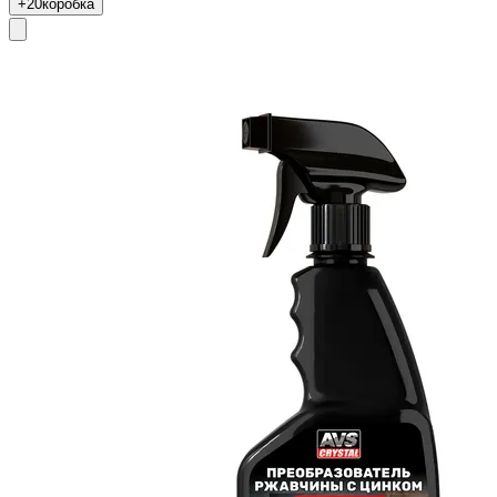
+20
коробка