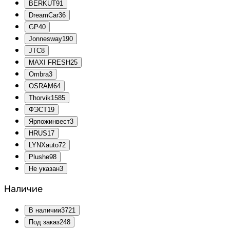
BERKUT
91
DreamCar
36
GP
40
Jonnesway
190
JTC
8
MAXI FRESH
25
Ombra
3
OSRAM
64
Thorvik
1585
ФЭСТ
19
Ярпожинвест
3
HRUS
17
LYNXauto
72
Plushe
98
Не указан
3
Наличие
В наличии
3721
Под заказ
248