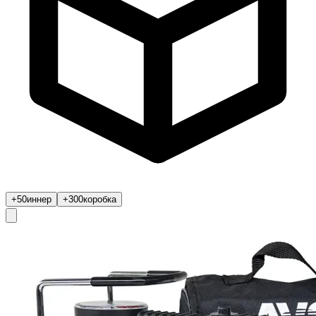
+50
иннер
+300
коробка