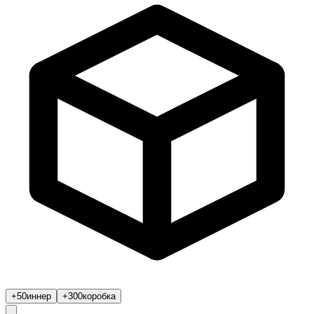
+50
иннер
+300
коробка