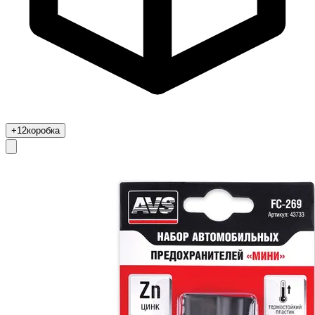
+12
коробка