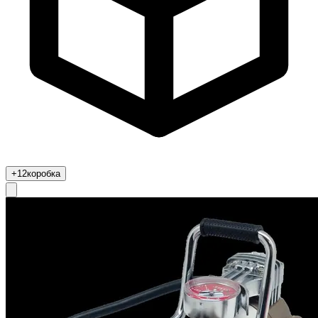
+12
коробка