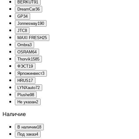
BERKUT
91
DreamCar
36
GP
34
Jonnesway
190
JTC
8
MAXI FRESH
25
Ombra
3
OSRAM
64
Thorvik
1585
ФЭСТ
19
Ярпожинвест
3
HRUS
17
LYNXauto
72
Plushe
98
Не указан
2
Наличие
В наличии
18
Под заказ
4